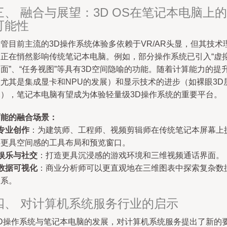
三、 融合与展望：3D OS在笔记本电脑上的
可能性
管目前主流的3D操作系统体验多依赖于VR/AR头显，但其技术
念正在悄然影响传统笔记本电脑。例如，部分操作系统已引入“虚
面”、“任务视图”等具有3D空间隐喻的功能。随着计算能力的提
（尤其是集成显卡和NPU的发展）和显示技术的进步（如裸眼3D
幕），笔记本电脑有望成为体验轻量级3D操作系统的重要平台。
可能的融合场景：
专业创作
：为建筑师、工程师、视频剪辑师在传统笔记本屏幕上
供更具空间感的工具布局和预览窗口。
娱乐与社交
：打造更具沉浸感的游戏环境和三维视频通话界面。
数据可视化
：商业分析师可以更直观地在三维图表中探索复杂数
关系。
四、 对计算机系统服务行业的启示
3D操作系统与笔记本电脑的发展，对计算机系统服务提出了新的