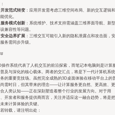
求：
.
开发范式转变
：应用开发需考虑三维空间布局、新的交互逻辑
性能优化。
.
服务模式创新
：系统维护、技术支持需涵盖三维界面导航、新
外设兼容性等问题。
.
安全边界扩展
：三维交互可能引入新的隐私泄露点和攻击面，
全服务需同步升级。
##
3D操作系统代表了人机交互的前沿探索，而笔记本电脑则是计算
务普及与深化的核心载体。两者的交汇点，将是下一代计算机系
服务的重要竞技场。虽然完全成熟的3D桌面体验在移动平台上的
及尚需时日，但其带来的理念——让计算服务更自然、更高效、
贴合人类认知——正在深刻塑造着整个行业的发展方向。对于用
户、开发者和服务提供商而言，关注并适应这一融合趋势，将是
握未来计算体验的关键。
如若转载，请注明出处：