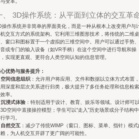
新与变革。
一、 3D操作系统：从平面到立体的交互革
3D操作系统并非简单的界面美化，而是一种从根本上改变用户与
算机交互方式的系统架构。它利用三维图形技术，将传统的二维
面、窗口和图标置于一个虚拟的三维空间中。用户可以通过手势
语音或专门的输入设备（如VR手柄）在这个空间中进行导航和操
作，实现更直观、更符合人类空间认知的信息管理。
核心优势与服务提升：
.
空间信息组织
：允许用户将应用、文件和数据以立体方式布置
利用深度和层次关系进行归类，极大提升了多任务处理和信息检
的效率。
.
沉浸式体验
：特别适用于设计、教育、娱乐等领域。设计师可
3D空间中直接操控模型；学生可以“走入”历史场景或分子结构中
进行学习。
.
自然交互
：减少了传统WIMP（窗口、图标、菜单、指针）模式
依赖，为人机交互开辟了更广阔的可能性。