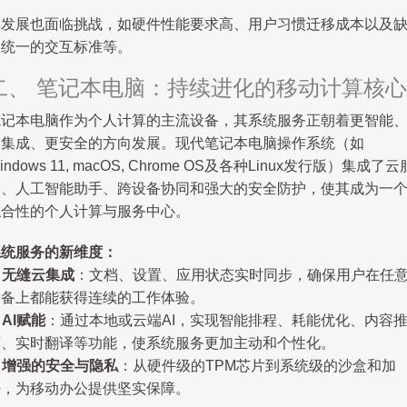
其发展也面临挑战，如硬件性能要求高、用户习惯迁移成本以及
乏统一的交互标准等。
二、 笔记本电脑：持续进化的移动计算核心
笔记本电脑作为个人计算的主流设备，其系统服务正朝着更智能
更集成、更安全的方向发展。现代笔记本电脑操作系统（如
indows 11, macOS, Chrome OS及各种Linux发行版）集成了云
务、人工智能助手、跨设备协同和强大的安全防护，使其成为一
综合性的个人计算与服务中心。
系统服务的新维度：
.
无缝云集成
：文档、设置、应用状态实时同步，确保用户在任
设备上都能获得连续的工作体验。
.
AI赋能
：通过本地或云端AI，实现智能排程、耗能优化、内容
荐、实时翻译等功能，使系统服务更加主动和个性化。
.
增强的安全与隐私
：从硬件级的TPM芯片到系统级的沙盒和加
密，为移动办公提供坚实保障。