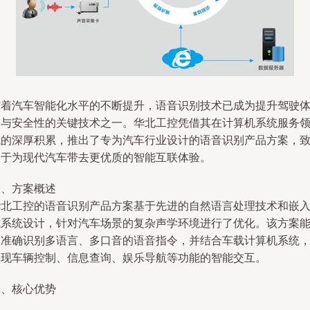
随着汽车智能化水平的不断提升，语音识别技术已成为提升驾驶
验与安全性的关键技术之一。华北工控凭借其在计算机系统服务
域的深厚积累，推出了专为汽车行业设计的语音识别产品方案，
力于为现代汽车带去更优质的智能互联体验。
一、方案概述
华北工控的语音识别产品方案基于先进的自然语言处理技术和嵌
式系统设计，针对汽车场景的复杂声学环境进行了优化。该方案
够准确识别多语言、多口音的语音指令，并结合车载计算机系统
实现车辆控制、信息查询、娱乐导航等功能的智能交互。
二、核心优势